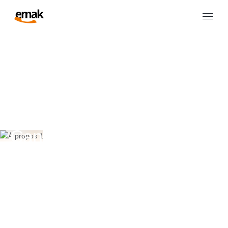
À propos d’EMAK
La compagnie de
téléphonie la plus fiable au
Canada.
EMAK Telecom est une compagnie de téléphonie
basée à Montréal qui fournit des services de
communications sans contrat aux petites et
moyennes entreprises partout au Canada.