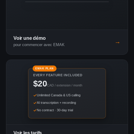
Live demo
Voir une démo
→
pour commencer avec EMAK
EMAK PLAN
EVERY FEATURE INCLUDED
$20
CAD / extension / month
Unlimited Canada & US calling
AI transcription + recording
No contract · 30-day trial
Voir les tarifs