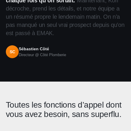
chaque fois qu’on sortait.
Maintenant, Kori
décroche, prend les détails, et notre équipe a
un résumé propre le lendemain matin. On n’a
pas manqué un seul vrai prospect depuis qu’on
est passé à EMAK.
Sébastien Côté
SC
Directeur @ Côté Plomberie
Toutes les fonctions d’appel dont
vous avez besoin, sans superflu.