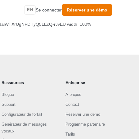
EN
Se connecter
Réserver une démo
g9cldalWTXrUgNFDHyQ5LEcQ-rJvEU width=100%
Ressources
Entreprise
Blogue
À propos
Support
Contact
Configurateur de forfait
Réserver une démo
Générateur de messages
Programme partenaire
vocaux
Tarifs