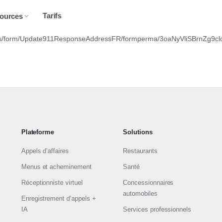
Tarifs
ources
ullas/form/Update911ResponseAddressFR/formperma/3oaNyVliSBrnZ
Plateforme
Solutions
Appels d’affaires
Restaurants
Menus et acheminement
Santé
Réceptionniste virtuel
Concessionnaires
automobiles
Enregistrement d’appels +
IA
Services professionnels