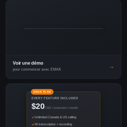
3:24
Live demo
Voir une démo
→
pour commencer avec EMAK
EMAK PLAN
EVERY FEATURE INCLUDED
$20
CAD / extension / month
Unlimited Canada & US calling
AI transcription + recording