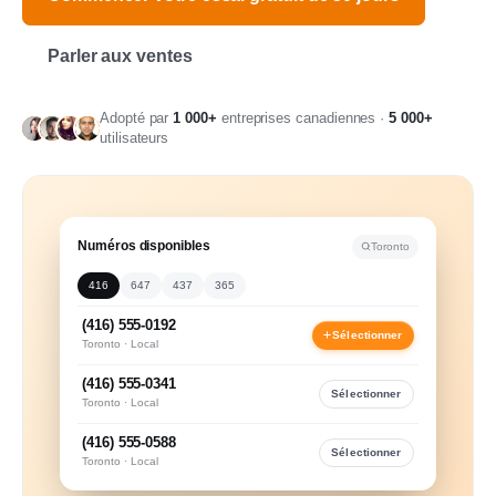
Parler aux ventes
Adopté par
1 000+
entreprises canadiennes ·
5 000+
utilisateurs
Numéros disponibles
Toronto
416
647
437
365
(416) 555-0192
Sélectionner
Toronto · Local
(416) 555-0341
Sélectionner
Toronto · Local
(416) 555-0588
Sélectionner
Toronto · Local