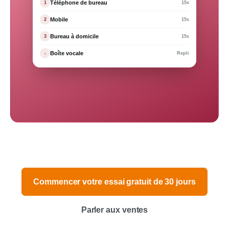
Téléphone de bureau
1
15s
Mobile
2
15s
Bureau à domicile
3
15s
Boîte vocale
↓
Repli
Commencer votre essai gratuit de 30 jours
Parler aux ventes