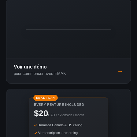
3:24
Live demo
Voir une démo
→
pour commencer avec EMAK
EMAK PLAN
EVERY FEATURE INCLUDED
$20
CAD / extension / month
Unlimited Canada & US calling
AI transcription + recording