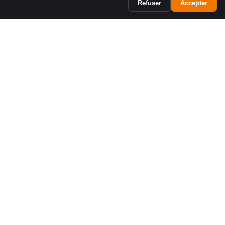
Refuser
Accepter
Téléphonie d'affaires conçue pour les équipes canadiennes.
Soutien bilingue, à Montréal.