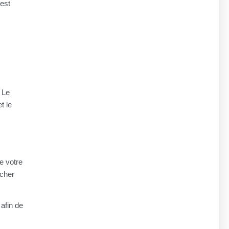
 est
. Le
t le
e votre
icher
afin de