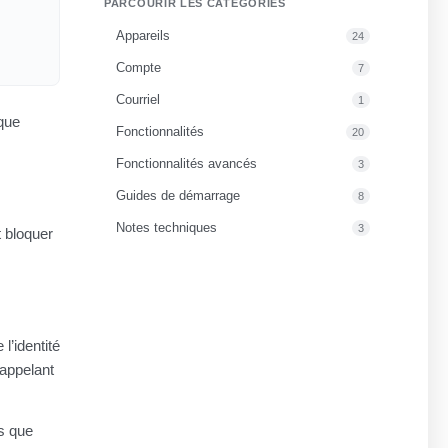
PARCOURIR LES CATÉGORIES
Appareils
24
Compte
7
Courriel
1
ique
Fonctionnalités
20
Fonctionnalités avancés
3
Guides de démarrage
8
Notes techniques
3
 bloquer
l’identité
’appelant
es que