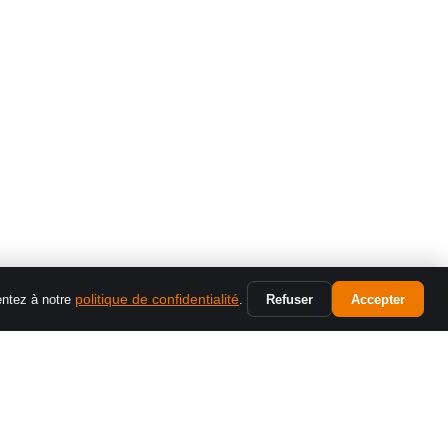
SYSTÈME
politique de confidentialité
Refuser
Accepter
entez à notre
.