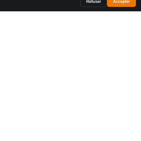
Refuser
Accepter
Téléphonie d'affaires conçue pour les équipes canadiennes.
Soutien bilingue, à Montréal.