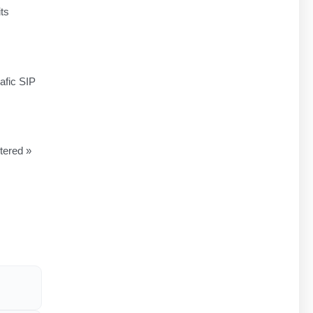
ts
afic SIP
tered »