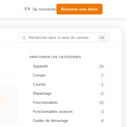
EN
Se connecter
Réserver une démo
⌘K
PARCOURIR LES CATÉGORIES
Appareils
24
Compte
7
Courriel
1
Dépannage
3
Fonctionnalités
20
Fonctionnalités avancés
3
Guides de démarrage
8