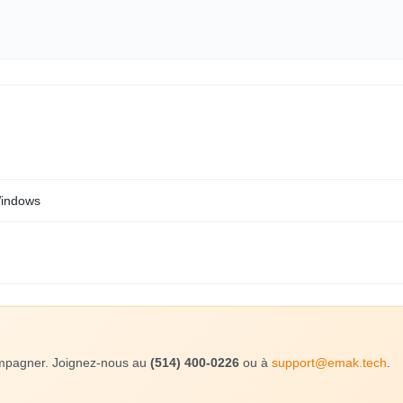
Windows
compagner. Joignez-nous au
(514) 400-0226
ou à
support@emak.tech
.