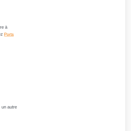
re à
yez
Ports
 un autre