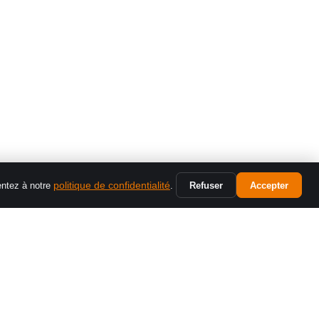
SYSTÈME
politique de confidentialité
Refuser
Accepter
entez à notre
.