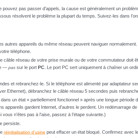
ne pouvez pas passer d’appels, la cause est généralement un problè
ssous résolvent le problème la plupart du temps. Suivez-les dans l’or
es autres appareils du même réseau peuvent naviguer normalement.
votre téléphone.
e câble réseau de votre prise murale ou de votre commutateur doit ê
one —
sur le port
PC
. Le port PC sert uniquement à chaîner un ordi
pas
es et rebranchez-le. Si le téléphone est alimenté par adaptateur sec
over Ethernet), débranchez le câble réseau 5 secondes puis rebranche
 dans un état « partiellement fonctionnel » après une longue période 
 appareils gardent Internet, d’autres le perdent. Un redémarrage de
 vous n’êtes pas à l’aise, passez à l’étape suivante.)
e persiste.
ne
peut effacer un état bloqué. Confirmez avec l
réinitialisation d’usine