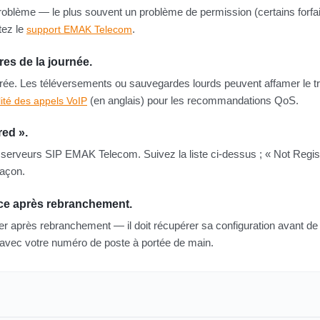
roblème — le plus souvent un problème de permission (certains forfai
tez le
.
support EMAK Telecom
res de la journée.
turée. Les téléversements ou sauvegardes lourds peuvent affamer le tr
(en anglais) pour les recommandations QoS.
lité des appels VoIP
red ».
serveurs SIP EMAK Telecom. Suivez la liste ci-dessus ; « Not Regis
façon.
vice après rebranchement.
r après rebranchement — il doit récupérer sa configuration avant de
avec votre numéro de poste à portée de main.