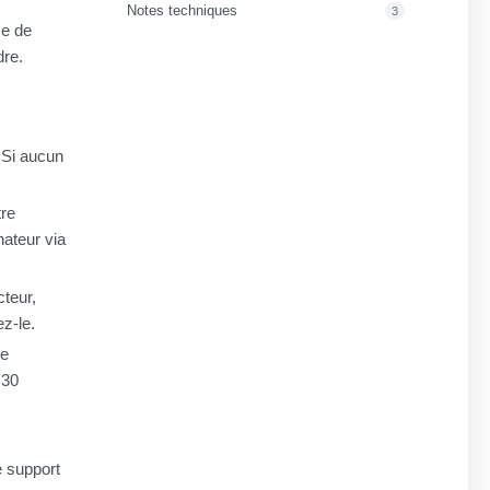
Notes techniques
3
me de
dre.
 Si aucun
tre
nateur via
teur,
z-le.
de
 30
e support