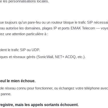
ce les personnalisations locales.
ue toujours qu’un pare-feu ou un routeur bloque le trafic SIP nécessai
éseau autorise les domaines, plages IP et ports EMAK Telecom — vo
tez une attention particulière à :
lent le trafic SIP ou UDP.
iniques et réseaux gérés (SonicWall, NET+ ACDQ, etc.).
eul le mien échoue.
ble réseau connu pour fonctionner, ou échangez votre téléphone avec
a panne.
nregistre, mais les appels sortants échouent.